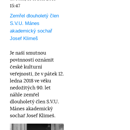
15:47
Zemřel dlouholetý člen
S.V.U. Mánes
akademický sochař
Josef Klimeš
Je naší smutnou
povinností oznámit
české kulturní
veřejnosti, že v pátek 12.
ledna 2018 ve věku
nedožitých 90. let
náhle zemřel
dlouholetý člen S.V.U.
Mánes akademický
sochař Josef Klimeš.