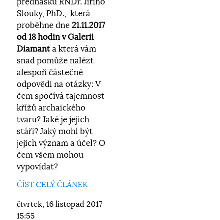
přednášku RNDr. Jiřího
Slouky, PhD., která
proběhne dne
21.11.2017
od 18 hodin v Galerii
Diamant
a která vám
snad pomůže nalézt
alespoň částečné
odpovědi na otázky: V
čem spočívá tajemnost
křížů archaického
tvaru? Jaké je jejich
stáří? Jaký mohl být
jejich význam a účel? O
čem všem mohou
vypovídat?
ČÍST CELÝ ČLÁNEK
čtvrtek, 16 listopad 2017
15:55