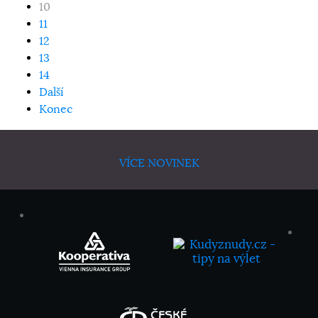
10
11
12
13
14
Další
Konec
VÍCE NOVINEK