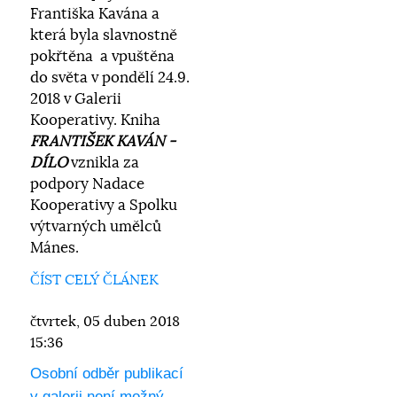
Františka Kavána a
která byla slavnostně
pokřtěna a vpuštěna
do světa v pondělí 24.9.
2018 v Galerii
Kooperativy. Kniha
FRANTIŠEK KAVÁN -
DÍLO
vznikla za
podpory Nadace
Kooperativy a Spolku
výtvarných umělců
Mánes.
ČÍST CELÝ ČLÁNEK
čtvrtek, 05 duben 2018
15:36
Osobní odběr publikací
v galerii není možný