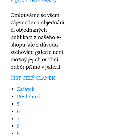
Omlouváme se všem
zájemcům o objednání,
či objednaných
publikací z našeho e-
shopu, ale z důvodu
stěhování galerie není
možný jejich osobní
odběr přímo v galerii.
ČÍST CELÝ ČLÁNEK
Začátek
Předchozí
5
6
7
8
9