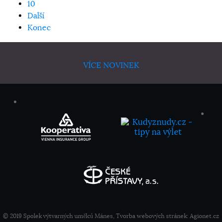
10
Další
Konec
VÍCE NOVINEK
© 2019 Spolek výtvarných umělců Mánes, Tvorba webových stránek:
Agionet.cz