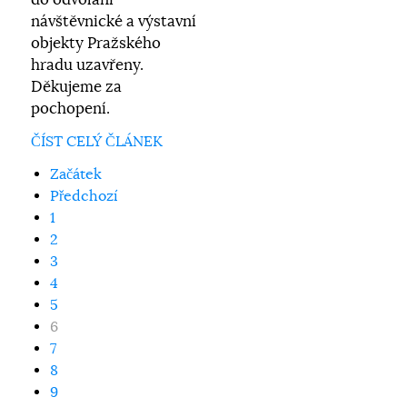
do odvolání
návštěvnické a výstavní
objekty Pražského
hradu uzavřeny.
Děkujeme za
pochopení.
ČÍST CELÝ ČLÁNEK
Začátek
Předchozí
1
2
3
4
5
6
7
8
9