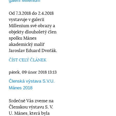
galérii Millenium
Od 7.3.2018 do 2.4.2018
vystavuje v galerii
Millenium své obrazy a
objekty dlouholetý člen
spolku Mánes
akademický malíř
Jaroslav Eduard Dvořák.
ČÍST CELÝ ČLÁNEK
pátek, 09 únor 2018 13:13
Členská výstava S.V.U.
Mánes 2018
Srdečně Vás zveme na
Členskou výstavu S. V.
U. Mánes, která byla