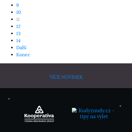
9
10
11
12
13
14
Další
Konec
VÍCE NOVINEK