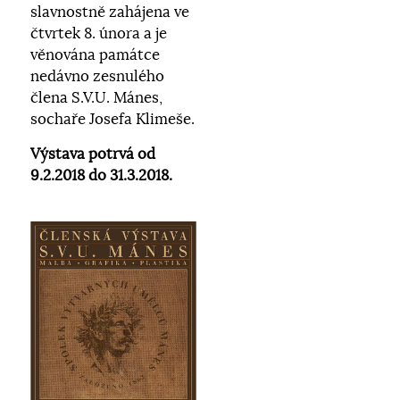
slavnostně zahájena ve
čtvrtek 8. února a je
věnována památce
nedávno zesnulého
člena S.V.U. Mánes,
sochaře Josefa Klimeše.
Výstava potrvá od
9.2.2018 do 31.3.2018.