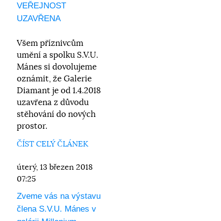
VEŘEJNOST
UZAVŘENA
Všem příznivcům
umění a spolku S.V.U.
Mánes si dovolujeme
oznámit, že Galerie
Diamant je od 1.4.2018
uzavřena z důvodu
stěhování do nových
prostor.
ČÍST CELÝ ČLÁNEK
úterý, 13 březen 2018
07:25
Zveme vás na výstavu
člena S.V.U. Mánes v