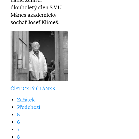
náhle zemřel
dlouholetý člen S.V.U.
Mánes akademický
sochař Josef Klimeš.
ČÍST CELÝ ČLÁNEK
Začátek
Předchozí
5
6
7
8