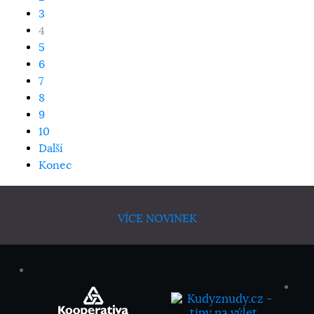
3
4
5
6
7
8
9
10
Další
Konec
VÍCE NOVINEK