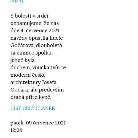
2021)
S bolestí v srdci
oznamujeme, že nás
dne 4. července 2021
navždy opustila Lucie
Gočárová, dlouholetá
tajemnice spolku,
jehož byla
duchem, vnučka tvůrce
moderní české
architektury Josefa
Gočára, ale především
drahá přítelkyně.
ČÍST CELÝ ČLÁNEK
pátek, 09 červenec 2021
12:04