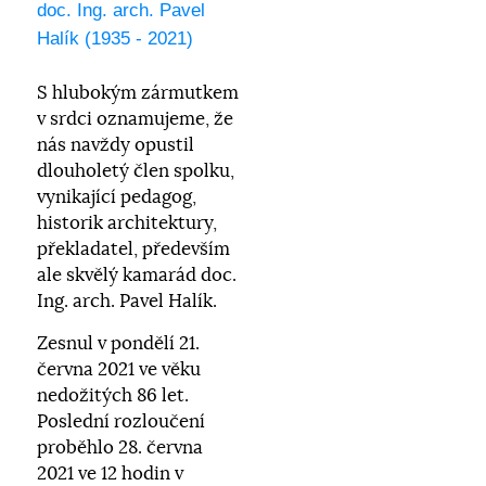
doc. Ing. arch. Pavel
Halík (1935 - 2021)
S hlubokým zármutkem
v srdci oznamujeme, že
nás navždy opustil
dlouholetý člen spolku,
vynikající pedagog,
historik architektury,
překladatel, především
ale skvělý kamarád doc.
Ing. arch. Pavel Halík.
Zesnul v pondělí 21.
června 2021 ve věku
nedožitých 86 let.
Poslední rozloučení
proběhlo 28. června
2021 ve 12 hodin v