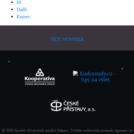
10
Další
Konec
VÍCE NOVINEK
© 2019 Spolek výtvarných umělců Mánes, Tvorba webových stránek:
Agionet.cz