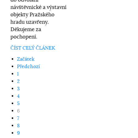
do odvolání
návštěvnické a výstavní
objekty Pražského
hradu uzavřeny.
Děkujeme za
pochopení.
ČÍST CELÝ ČLÁNEK
Začátek
Předchozí
1
2
3
4
5
6
7
8
9