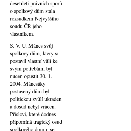
desetiletí právních sporů
o spolkový dům stala
rozsudkem Nejvyššího
soudu ČR jeho
vlastníkem.
S. V. U. Mánes svůj
spolkový dům, který si
postavil vlastní vůlí ke
svým potřebám, byl
nucen opustit 30. 1.
2004. Mánesáky
postavený dům byl
politickou zvůlí ukraden
a dosud nebyl vrácen.
Přísloví, které dodnes
připomíná tragický osud
spolkového domu, se