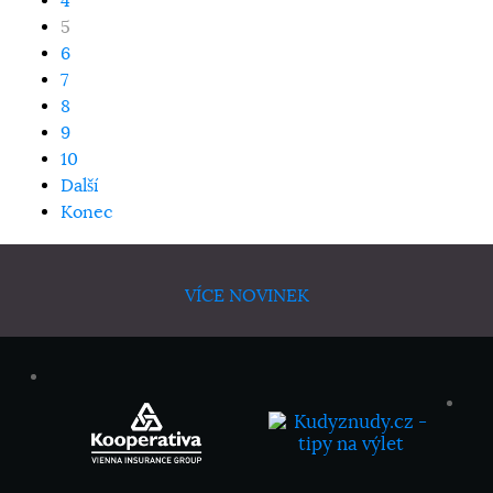
4
5
6
7
8
9
10
Další
Konec
VÍCE NOVINEK