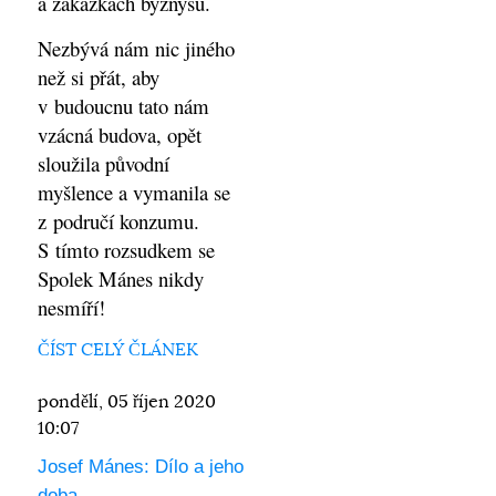
a zakázkách byznysu.
Nezbývá nám nic jiného
než si přát, aby
v budoucnu tato nám
vzácná budova, opět
sloužila původní
myšlence a vymanila se
z područí konzumu.
S tímto rozsudkem se
Spolek Mánes nikdy
nesmíří!
ČÍST CELÝ ČLÁNEK
pondělí, 05 říjen 2020
10:07
Josef Mánes: Dílo a jeho
doba