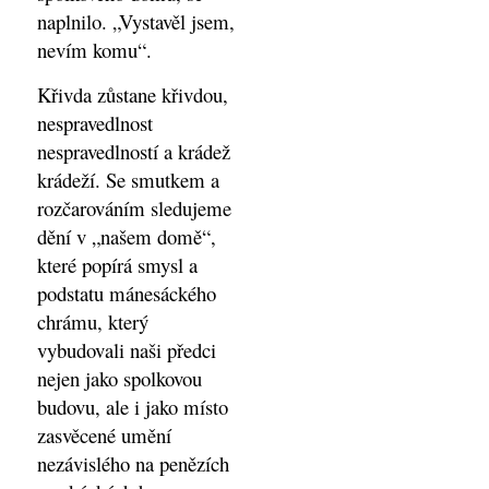
naplnilo. „Vystavěl jsem,
nevím komu“.
Křivda zůstane křivdou,
nespravedlnost
nespravedlností a krádež
krádeží. Se smutkem a
rozčarováním sledujeme
dění v „našem domě“,
které popírá smysl a
podstatu mánesáckého
chrámu, který
vybudovali naši předci
nejen jako spolkovou
budovu, ale i jako místo
zasvěcené umění
nezávislého na penězích