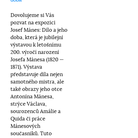
Dovolujeme si Vás
pozvat na expozici
Josef Mánes: Dílo a jeho
doba, která je jubilejní
výstavou k letošnímu
200. výročí narození
Josefa Mánesa (1820 —
1871). Výstava
představuje díla nejen
samotného mistra, ale
také obrazy jeho otce
Antonína Mánesa,
strýce Václava,
sourozenců Amálie a
Quida či práce
Mánesových
současníků. Tuto