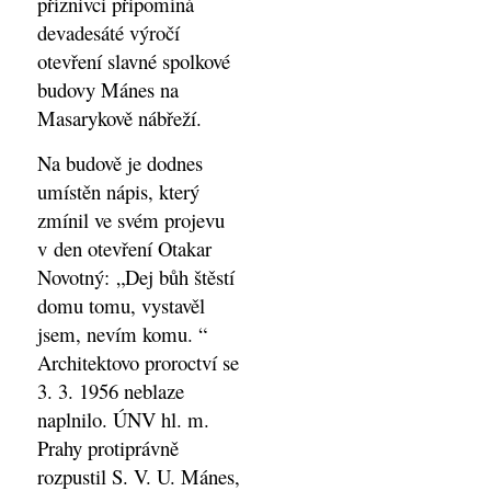
příznivci připomíná
devadesáté výročí
otevření slavné spolkové
budovy Mánes na
Masarykově nábřeží.
Na budově je dodnes
umístěn nápis, který
zmínil ve svém projevu
v den otevření Otakar
Novotný: „Dej bůh štěstí
domu tomu, vystavěl
jsem, nevím komu. “
Architektovo proroctví se
3. 3. 1956 neblaze
naplnilo. ÚNV hl. m.
Prahy protiprávně
rozpustil S. V. U. Mánes,