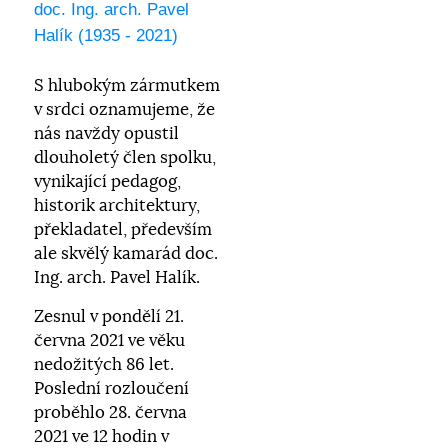
doc. Ing. arch. Pavel
Halík (1935 - 2021)
S hlubokým zármutkem
v srdci oznamujeme, že
nás navždy opustil
dlouholetý člen spolku,
vynikající pedagog,
historik architektury,
překladatel, především
ale skvělý kamarád doc.
Ing. arch. Pavel Halík.
Zesnul v pondělí 21.
června 2021 ve věku
nedožitých 86 let.
Poslední rozloučení
proběhlo 28. června
2021 ve 12 hodin v