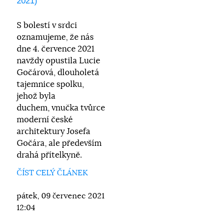
2021)
S bolestí v srdci
oznamujeme, že nás
dne 4. července 2021
navždy opustila Lucie
Gočárová, dlouholetá
tajemnice spolku,
jehož byla
duchem, vnučka tvůrce
moderní české
architektury Josefa
Gočára, ale především
drahá přítelkyně.
ČÍST CELÝ ČLÁNEK
pátek, 09 červenec 2021
12:04