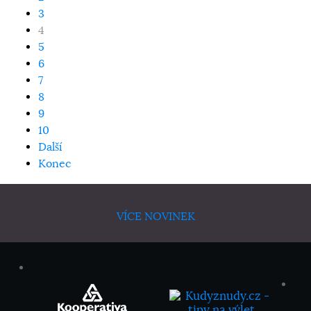
3
4
5
6
7
8
9
10
Další
Konec
VÍCE NOVINEK