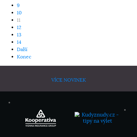
9
10
11
12
13
14
Další
Konec
VÍCE NOVINEK