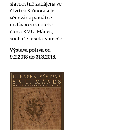
slavnostně zahájena ve
čtvrtek 8. února a je
věnována památce
nedávno zesnulého
člena S.V.U. Mánes,
sochaře Josefa Klimeše.
Výstava potrvá od
9.2.2018 do 31.3.2018.