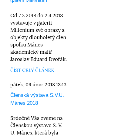
galérii Millenium
Od 7.3.2018 do 2.4.2018
vystavuje v galerii
Millenium své obrazy a
objekty dlouholetý člen
spolku Mánes
akademický malíř
Jaroslav Eduard Dvořák.
ČÍST CELÝ ČLÁNEK
pátek, 09 únor 2018 13:13
Členská výstava S.V.U.
Mánes 2018
Srdečně Vás zveme na
Členskou výstavu S. V.
U. Mánes, která byla