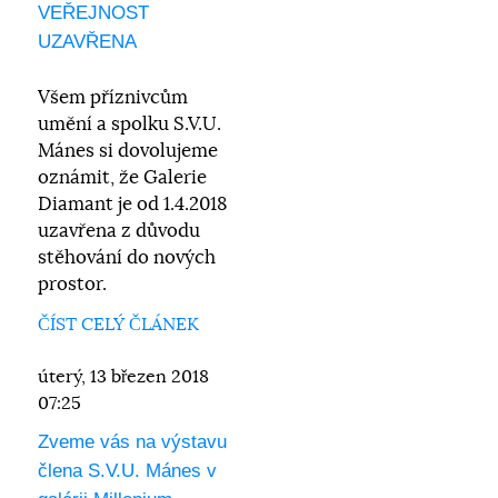
VEŘEJNOST
UZAVŘENA
Všem příznivcům
umění a spolku S.V.U.
Mánes si dovolujeme
oznámit, že Galerie
Diamant je od 1.4.2018
uzavřena z důvodu
stěhování do nových
prostor.
ČÍST CELÝ ČLÁNEK
úterý, 13 březen 2018
07:25
Zveme vás na výstavu
člena S.V.U. Mánes v