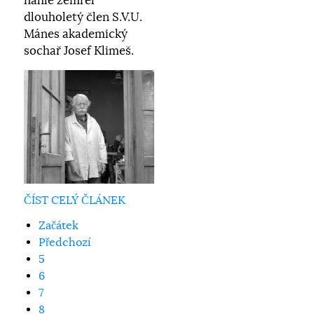
náhle zemřel
dlouholetý člen S.V.U.
Mánes akademický
sochař Josef Klimeš.
ČÍST CELÝ ČLÁNEK
Začátek
Předchozí
5
6
7
8