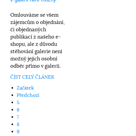
Omlouváme se všem
zájemcům o objednání,
či objednaných
publikací z našeho e-
shopu, ale z důvodu
stěhování galerie není
možný jejich osobní
odběr přímo v galerii.
ČÍST CELÝ ČLÁNEK
Začátek
Předchozí
5
6
7
8
9