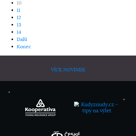
10
11
12
13
14
Další
Konec
VÍCE NOVINEK