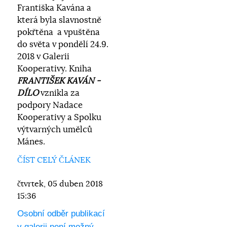
Františka Kavána a
která byla slavnostně
pokřtěna a vpuštěna
do světa v pondělí 24.9.
2018 v Galerii
Kooperativy. Kniha
FRANTIŠEK KAVÁN -
DÍLO
vznikla za
podpory Nadace
Kooperativy a Spolku
výtvarných umělců
Mánes.
ČÍST CELÝ ČLÁNEK
čtvrtek, 05 duben 2018
15:36
Osobní odběr publikací
v galerii není možný