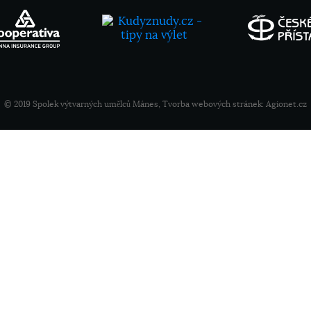
© 2019 Spolek výtvarných umělců Mánes, Tvorba webových stránek:
Agionet.cz