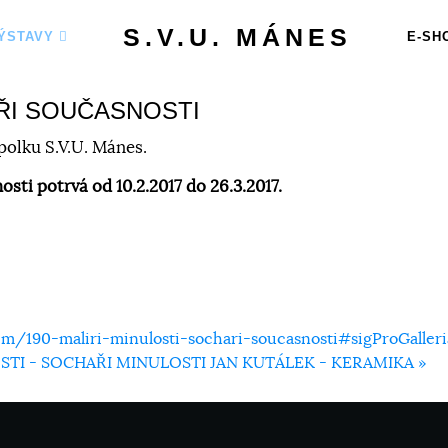
S.V.U. MÁNES
ÝSTAVY
E-SH
AŘI SOUČASNOSTI
polku S.V.U. Mánes.
sti potrvá od 10.2.2017 do 26.3.2017.
m/190-maliri-minulosti-sochari-soucasnosti#sigProGaller
STI - SOCHAŘI MINULOSTI
JAN KUTÁLEK - KERAMIKA »