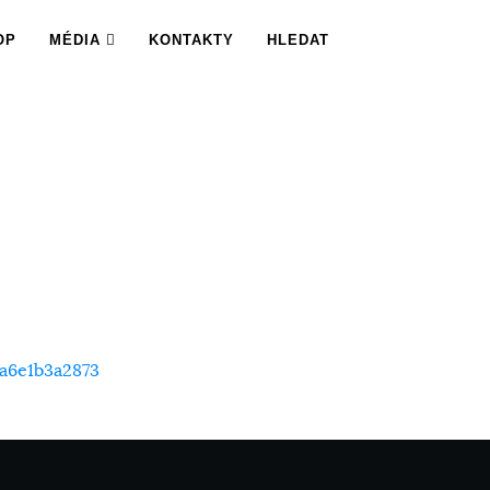
OP
MÉDIA
KONTAKTY
HLEDAT
ia6e1b3a2873