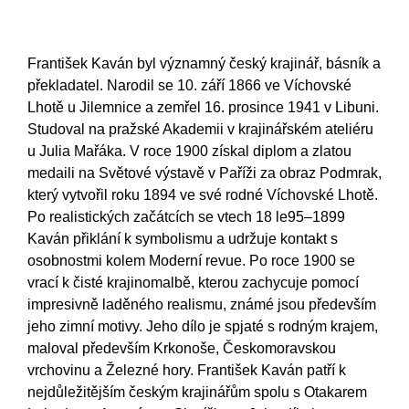
František Kaván byl významný český krajinář, básník a
překladatel. Narodil se 10. září 1866 ve Víchovské
Lhotě u Jilemnice a zemřel 16. prosince 1941 v Libuni.
Studoval na pražské Akademii v krajinářském ateliéru
u Julia Mařáka. V roce 1900 získal diplom a zlatou
medaili na Světové výstavě v Paříži za obraz Podmrak,
který vytvořil roku 1894 ve své rodné Víchovské Lhotě.
Po realistických začátcích se vtech 18 le95–1899
Kaván přiklání k symbolismu a udržuje kontakt s
osobnostmi kolem Moderní revue. Po roce 1900 se
vrací k čisté krajinomalbě, kterou zachycuje pomocí
impresivně laděného realismu, známé jsou především
jeho zimní motivy. Jeho dílo je spjaté s rodným krajem,
maloval především Krkonoše, Českomoravskou
vrchovinu a Železné hory. František Kaván patří k
nejdůležitějším českým krajinářům spolu s Otakarem