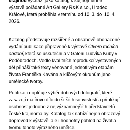
krajinou
vychází jako katalog k stejnojmenné
výstavě
pořádané Art Gallery R&K s.r.o., Hradec
Králové, která proběhla v termínu od 10. 3. do 10. 4.
2026.
Katalog představuje rozšířené a obsahově obohacené
vydání publikace připravené k výstavě
Čtvero ročních
období
, která se uskutečnila v Galerii Ludvíka Kuby v
Poděbradech. Vedle kvalitních reprodukcí vystavených
děl přináší také texty věnované jednotlivým etapám
života Františka Kavána a klíčovým okruhům jeho
umělecké tvorby.
Publikaci doplňuje výběr dobových fotografií, které
zasazují malířovo dílo do širších souvislostí a přibližují
osobnost jednoho z nejvýznamnějších představitelů
české krajinomalby. Katalog tak nabízí nejen obrazový
doprovod k výstavě, ale i hodnotný pohled na život a
tvorbu tohoto výrazného umělce.